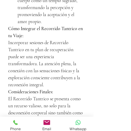
cuerpo como un templo sagrado, 
transformando la percepción y 
promoviendo la aceptación y el 
amor propio.
Cómo Integrar el Recorrido Tantrico en 
tu Viaje:
Incorporar sesiones de Recorrido 
Tantrico en tu plan de recuperación 
puede ser una experiencia 
transformadora. La atención plena, la 
conexión con las sensaciones físicas y la 
exploración consciente contribuyen a la 
reconexión integral.
Consideraciones Finales:
El Recorrido Tantrico se presenta como 
un recurso valioso, no solo para la 
desconexión corporal sino también como 
un medio para descubrir nuevas 
dimensiones de bienestar. Como siempre, 
Phone
Email
Whatsapp