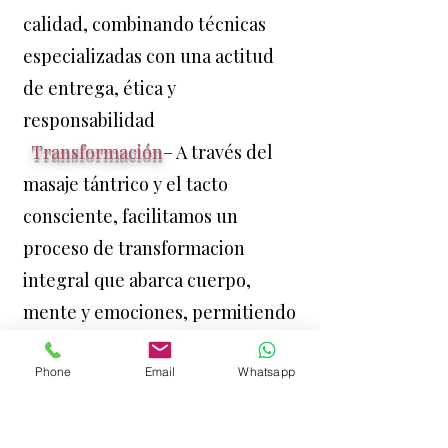
calidad, combinando técnicas
especializadas con una actitud
de entrega, ética y
responsabilidad
Transformación
– A través del
masaje tántrico y el tacto
consciente, facilitamos un
proceso de transformacion
integral que abarca cuerpo,
mente y emociones, permitiendo
la liberación de bloqueos y
Phone
Email
Whatsapp
tensiones.
Crecimiento personal
– Más allá
del bienestar inmediato,